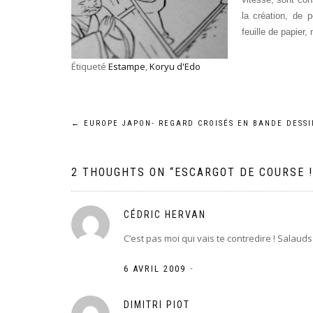
la création, de 
feuille de papier
Étiqueté
Estampe
,
Koryu d'Edo
Navigation
←
EUROPE JAPON- REGARD CROISÉS EN BANDE DESSI
de
2 THOUGHTS ON “
ESCARGOT DE COURSE !
l’article
CÉDRIC HERVAN
C’est pas moi qui vais te contredire ! Salauds 
-
6 AVRIL 2009
DIMITRI PIOT