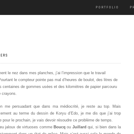
PORTFOLIO
P
VERS
nt le nez dans mes planches, j’ai l’impression que le travail
ourtant le compteur pointe pas mal d’heures de boulot, des litres de
es centaines de gommes usées et des kilomètres de papier parcouru
 crayons.
n me persuadant que dans ma médiocrité, je reste au top. Mais
ucement au terme du dessin de Koryu d’Edo, je me dis que j’ai trop
e pour le prochain, je vais devoir résoudre ce problème de temps.
peu jaloux de virtuoses comme
Boucq
ou
Juillard
qui, si bien dans la
nstamment dans un état de grâce. Mais c’est aussi cela le monde de