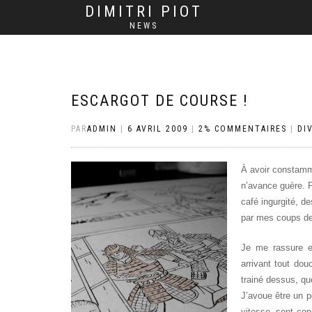
DIMITRI PIOT
NEWS
ESCARGOT DE COURSE !
PAR
ADMIN
|
6 AVRIL 2009
|
2% COMMENTAIRES
|
DI
À avoir constamme
n’avance guère. P
café ingurgité, d
par mes coups de
Je me rassure e
arrivant tout do
trainé dessus, qu
J’avoue être un 
vitesse, sont co