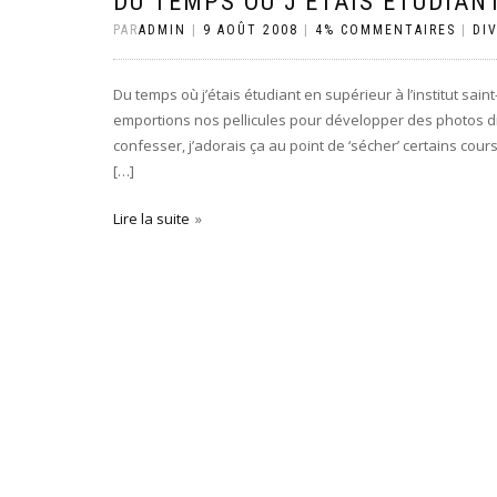
DU TEMPS OÙ J’ÉTAIS ÉTUDIANT.
PAR
ADMIN
|
9 AOÛT 2008
|
4% COMMENTAIRES
|
DI
Du temps où j’étais étudiant en supérieur à l’institut sai
emportions nos pellicules pour développer des photos dit
confesser, j’adorais ça au point de ‘sécher’ certains cour
[…]
Lire la suite