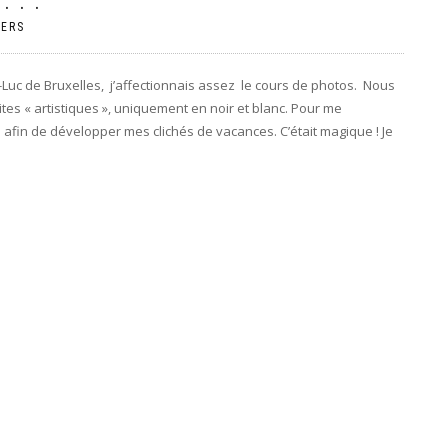
 . .
VERS
nt-Luc de Bruxelles, j’affectionnais assez le cours de photos. Nous
es « artistiques », uniquement en noir et blanc. Pour me
s afin de développer mes clichés de vacances. C’était magique ! Je