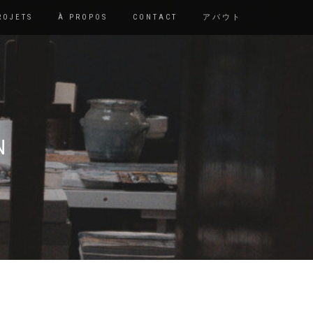
ROJETS
À PROPOS
CONTACT
アバウト
N