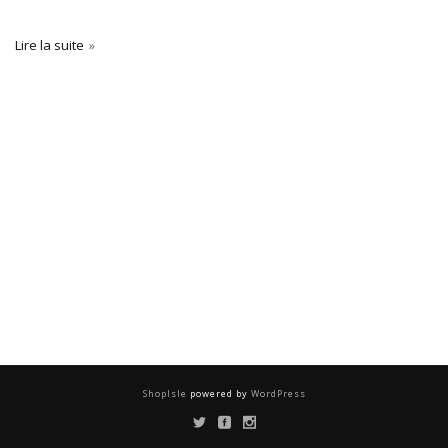
Lire la suite
ShopIsle
powered by
WordPress