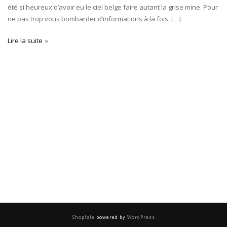
été si heureux d’avoir eu le ciel belge faire autant la grise mine. Pour
ne pas trop vous bombarder d’informations à la fois, […]
Lire la suite
ShopIsle
powered by
WordPress