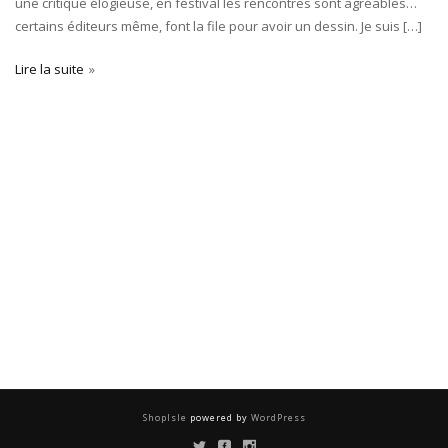
une critique élogieuse, en festival les rencontres sont agréables…
certains éditeurs même, font la file pour avoir un dessin. Je suis […]
Lire la suite
ShopIsle
powered by
WordPress