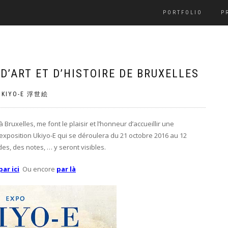
PORTFOLIO
P
D’ART ET D’HISTOIRE DE BRUXELLES
UKIYO-E 浮世絵
Bruxelles, me font le plaisir et l’honneur d’accueillir une
l’exposition Ukiyo-E qui se déroulera du 21 octobre 2016 au 12
es, des notes, … y seront visibles.
par ici
Ou encore
par là