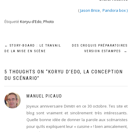
(
Jason Brice
,
Pandora box )
Étiqueté
Koryu d'Edo
,
Photo
Navigation
←
STORY-BOARD : LE TRAVAIL
DES CROQUIS PRÉPARATOIRES
DE LA MISE EN SCÈNE
VERSION ESTAMPES
→
de
l’article
5 THOUGHTS ON “
KORYU D’EDO, LA CONCEPTION
DU SCÉNARIO
”
MANUEL PICAUD
Joyeux anniversaire Dimitri en ce 30 octobre. Tes site et
blog sont vraiment et sincèrement très intéressants.
Quelle bonne idée de donner la parole aux scénaristes
pour qu’ils expliquent leur « cuisine » ! bien amicalement,