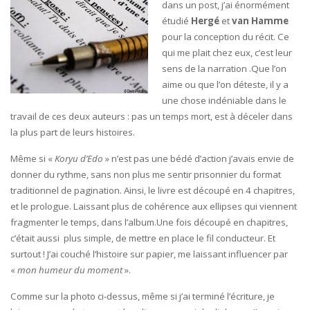
dans un post, j’ai énormément
étudié
Hergé
et
van Hamme
pour la conception du récit. Ce
qui me plait chez eux, c’est leur
sens de la narration .Que l’on
aime ou que l’on déteste, il y a
une chose indéniable dans le
travail de ces deux auteurs : pas un temps mort, est à déceler dans
la plus part de leurs histoires.
Même si «
Koryu d’Edo
» n’est pas une bédé d’action j’avais envie de
donner du rythme, sans non plus me sentir prisonnier du format
traditionnel de pagination. Ainsi, le livre est découpé en 4 chapitres,
et le prologue. Laissant plus de cohérence aux ellipses qui viennent
fragmenter le temps, dans l’album.Une fois découpé en chapitres,
c’était aussi
plus simple, de mettre en place le fil conducteur. Et
surtout ! J’ai couché l’histoire sur papier, me laissant influencer par
«
mon humeur du moment
».
Comme sur la photo ci-dessus, même si j’ai terminé l’écriture, je