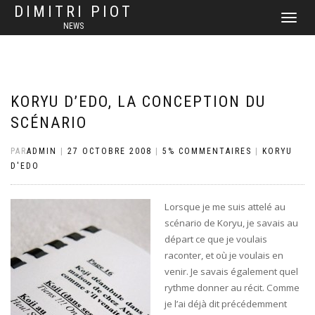
DIMITRI PIOT
DÉPLIER
NEWS
LA
NAVIGATI
KORYU D’EDO, LA CONCEPTION DU
SCÉNARIO
PAR
ADMIN
|
27 OCTOBRE 2008
|
5% COMMENTAIRES
|
KORYU
D'EDO
Lorsque je me suis attelé au
scénario de Koryu, je savais au
départ ce que je voulais
raconter, et où je voulais en
venir. Je savais également quel
rythme donner au récit. Comme
je l’ai déjà dit précédemment