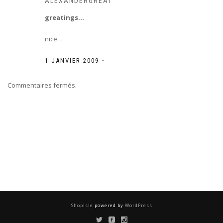
ALEXANDERGREAT
greatings…
nice…
-
1 JANVIER 2009
Commentaires fermés.
ShopIsle
powered by
WordPress