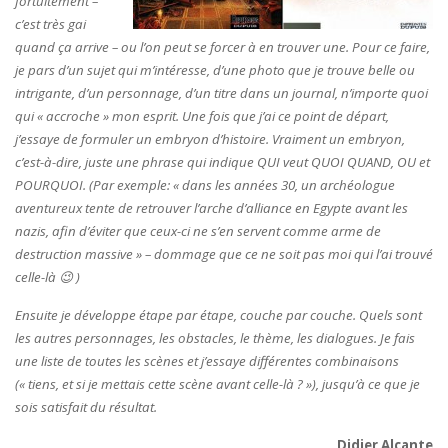
fortuitement –
c’est très gai
quand ça arrive – ou l’on peut se forcer à en trouver une. Pour ce faire,
je pars d’un sujet qui m’intéresse, d’une photo que je trouve belle ou
intrigante, d’un personnage, d’un titre dans un journal, n’importe quoi
qui « accroche » mon esprit. Une fois que j’ai ce point de départ,
j’essaye de formuler un embryon d’histoire. Vraiment un embryon,
c’est-à-dire, juste une phrase qui indique QUI veut QUOI QUAND, OU et
POURQUOI. (Par exemple: « dans les années 30, un archéologue
aventureux tente de retrouver l’arche d’alliance en Egypte avant les
nazis, afin d’éviter que ceux-ci ne s’en servent comme arme de
destruction massive » – dommage que ce ne soit pas moi qui l’ai trouvé
celle-là 😉 )
Ensuite je développe étape par étape, couche par couche. Quels sont
les autres personnages, les obstacles, le thème, les dialogues. Je fais
une liste de toutes les scènes et j’essaye différentes combinaisons
(« tiens, et si je mettais cette scène avant celle-là ? »), jusqu’à ce que je
sois satisfait du résultat.
Didier Alcante