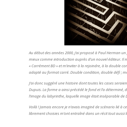
Au début des années 2000, j’ai proposé à Paul Herman un pro
mieux comme introduction auprès d’un nouvel éditeur. Il n
« Carrément BD » et m’inviter à la rejoindre, à la double co
adapté au format carré. Double condition, double défi ; mo
J’ai donc suggéré une histoire dont toutes les cases seraie
Dupuis. La forme a ainsi précédé le fond et l’a déterminé,
l’image du labyrinthe, laquelle image était inséparable de 
Voilà ! Jamais encore je n’avais imaginé de scénario lié à c
librement choisies m’ont entraîné dans un récit tout auss