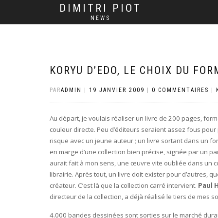
DIMITRI PIOT
NEWS
KORYU D’EDO, LE CHOIX DU FO
PAR
ADMIN
|
19 JANVIER 2009
|
0 COMMENTAIRES
|
Au départ, je voulais réaliser un livre de 200 pages, forma
couleur directe. Peu d’éditeurs seraient assez fous pour
risque avec un jeune auteur ; un livre sortant dans un f
en marge d’une collection bien précise, signée par un par
aurait fait à mon sens, une œuvre vite oubliée dans un c
librairie. Après tout, un livre doit exister pour d’autres, 
créateur. C’est là que la collection carré intervient.
Paul 
directeur de la collection, a déjà réalisé le tiers de mes s
4.000 bandes dessinées sont sorties sur le marché dura