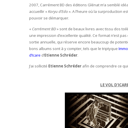
2007, Carrément BD des éditions Glénat m’a semblé idéa
accueillir «
Koryu d’Edo
». A l’heure où la surproduction e
pouvoir se démarquer.
«
Carrément BD
» sont de beaux livres avec tissu dos toilé
une impression d’excellente qualité. Ce format n’est pas q
sortie annuelle, qui réserve encore beaucoup de potenti
bons albums sont à y compter, tels que le triptyque
Immo
d’Icare
d’
Etienne Schréder
.
J’ai sollicité
Etienne Schréder
afin de comprendre ce qui l
LE VOL D’ICAR