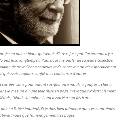
jet en noir et blanc qui venait d’être refusé par Casterman. Il y a
’a pas fallu longtemps à Paul pour me parler de sa jeune collection
ndition de travailler en couleurs et de concevoir un récit spécialement
i qui avais toujours confié mes couleurs à d’autres.
nt carrées, sans pour autant sacrifier au « moule à gaufres » cher à
 dans la mesure où une telle mise en page m’évoquait irrésistiblement
Dédale, Dédale lui-même étant associé à son fils Icare.
e point à l’objet imprimé. Et je dois bien admettre que ces contraintes
i labyrinthique que l’aménagement des pages.