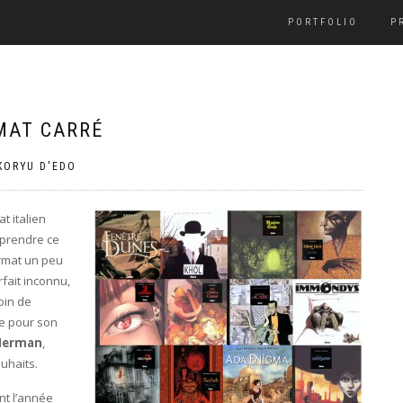
PORTFOLIO
P
RMAT CARRÉ
KORYU D'EDO
t italien
 prendre ce
ormat un peu
fait inconnu,
oin de
que pour son
Herman
,
ouhaits.
nt l’année