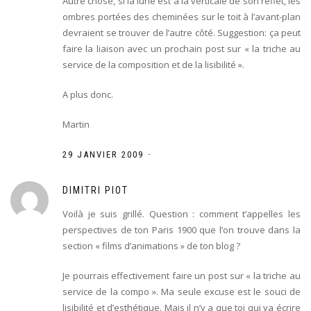
Autre chose, si la lune est à la verticale de son reflet, les
ombres portées des cheminées sur le toit à l’avant-plan
devraient se trouver de l’autre côté. Suggestion: ça peut
faire la liaison avec un prochain post sur « la triche au
service de la composition et de la lisibilité ».
A plus donc.
Martin
-
29 JANVIER 2009
DIMITRI PIOT
Voilà je suis grillé. Question : comment t’appelles les
perspectives de ton Paris 1900 que l’on trouve dans la
section « films d’animations » de ton blog ?
Je pourrais effectivement faire un post sur « la triche au
service de la compo ». Ma seule excuse est le souci de
lisibilité et d’esthétique. Mais il n’y a que toi qui va écrire