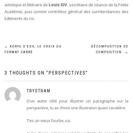
artistique et littéraire de
Louis XIV
, secrétaire de séance de la Petite
Académie, puis comme contrôleur général des surintendances des
bâtiments du roi.
Navigation
←
KORYU D’EDO, LE CHOIX DU
DÉCOMPOSITION DE
FORMAT CARRÉ
COMPOSITION
→
de
l’article
3 THOUGHTS ON “
PERSPECTIVES
”
TRYSTRAM
D’un autre côté pour illustrer un paragraphe sur la
perspective, tu as choisi une illustraion quasi cavalière.
T’es un vieux fourbe, va.