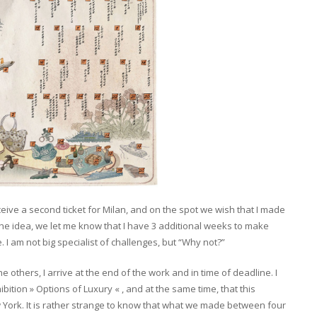
eceive a second ticket for Milan, and on the spot we wish that I made
 the idea, we let me know that I have 3 additional weeks to make
 I am not big specialist of challenges, but “Why not?”
others, I arrive at the end of the work and in time of deadline. I
bition » Options of Luxury « , and at the same time, that this
New York. It is rather strange to know that what we made between four