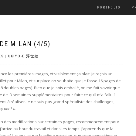
PORTFOLIO
P
DE MILAN (4/5)
ES
|
UKIYO-E 浮世絵
ce les premières images, et visiblement ça plait. Je reçois un
llet pour Milan, et sur place on souhaite que je fasse 16 pages de
t 8 doubles pages). Bien que je sois emballé, on me fait savoir que
e de 3 semaines supplémentaires pour faire ce qu’il m’a fallu 1
emi à réaliser. Je ne suis pas grand spécialiste des challenges,
y not ?
».
en des modifications sur certaines pages, recommencement pour
 j’arrive au bout du travail et dans les temps. J’apprends que la
ions of Luxury
», et par la même occasion, que cette exposition va