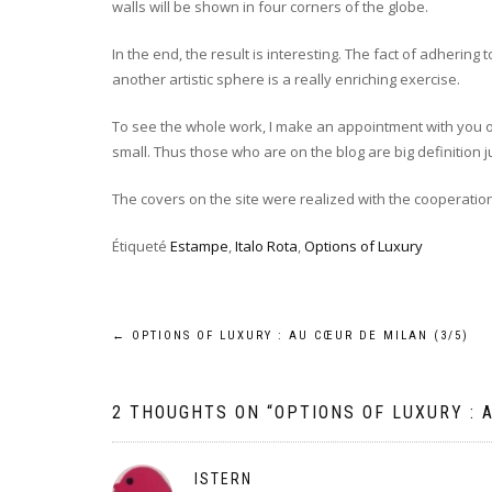
walls will be shown in four corners of the globe.
In the end, the result is interesting. The fact of adherin
another artistic sphere is a really enriching exercise.
To see the whole work, I make an appointment with you 
small. Thus those who are on the blog are big definition jus
The covers on the site were realized with the cooperatio
Étiqueté
Estampe
,
Italo Rota
,
Options of Luxury
Navigation
←
OPTIONS OF LUXURY : AU CŒUR DE MILAN (3/5)
de
2 THOUGHTS ON “
OPTIONS OF LUXURY : 
l’article
ISTERN