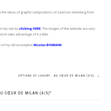
g to the ideas of graphic compositions of a person stemming from
on my site by
clicking HERE
. The images of the website are very
t to take advantage of it a little.
n of my old accomplice
Nicolas BONKAIN
.
OPTIONS OF LUXURY : AU CŒUR DE MILAN (5/5)
→
AU CŒUR DE MILAN (4/5)
”