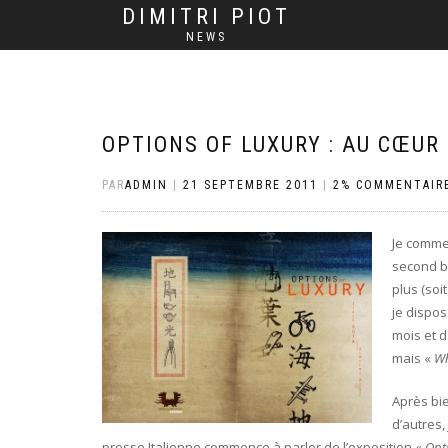
DIMITRI PIOT
NEWS
OPTIONS OF LUXURY : AU CŒUR 
PAR
ADMIN
|
21 SEPTEMBRE 2011
|
2% COMMENTAIR
Je commen
second bi
plus (soi
je dispos
mois et d
mais «
Wh
Après bi
d’autres,
presse Italienne commence à parler de l’exposition «
Opt