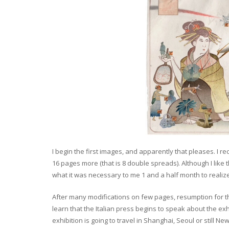
I begin the first images, and apparently that pleases. I r
16 pages more (that is 8 double spreads). Although I like
what it was necessary to me 1 and a half month to realize.
After many modifications on few pages, resumption for the 
learn that the Italian press begins to speak about the exhi
exhibition is going to travel in Shanghai, Seoul or still 