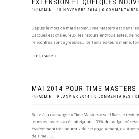
EXTENSION ET QUELQUES NOUVE
PAR
ADMIN
|
15 NOVEMBRE 2014
|
0 COMMENTAIRES
Depuis le mois de mai dernier, Time Masters est dans les 
L’accueil est chaleureux, les retours enthousiastes, de n
rencontres sont agréables… certains éditeurs même, font l
Lire la suite
MAI 2014 POUR TIME MASTERS
PAR
ADMIN
|
9 JANVIER 2014
|
0 COMMENTAIRES
|
D
Suite à la campagne « Time Masters » sur Ulule, je revien
terminée avec succès atteignant 133% du budget nécess
évidemment très heureux de cet engouement, d’autant pl
de Time […]