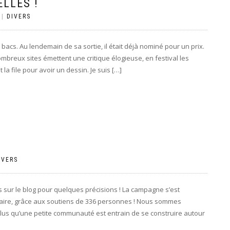
LLES !
|
DIVERS
bacs. Au lendemain de sa sortie, il était déjà nominé pour un prix.
ombreux sites émettent une critique élogieuse, en festival les
a file pour avoir un dessin. Je suis […]
IVERS
s sur le blog pour quelques précisions ! La campagne s’est
aire, grâce aux soutiens de 336 personnes ! Nous sommes
us qu’une petite communauté est entrain de se construire autour