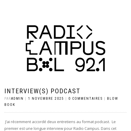
INTERVIEW(S) PODCAST
PAR
ADMIN
|
1 NOVEMBRE 2025
|
0 COMMENTAIRES
|
BLOW
BOOK
J’ai récemment accordé deux entretiens au format podcast. Le
premier est une longue interview pour Radio Campus. Dans cet