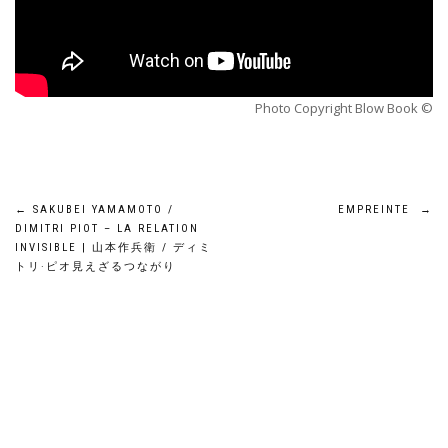
Photo Copyright Blow Book ©
Navigation
←
SAKUBEI YAMAMOTO /
EMPREINTE
→
DIMITRI PIOT – LA RELATION
de
INVISIBLE | 山本作兵衛 / ディミ
トリ·ピオ見えざるつながり
l’article