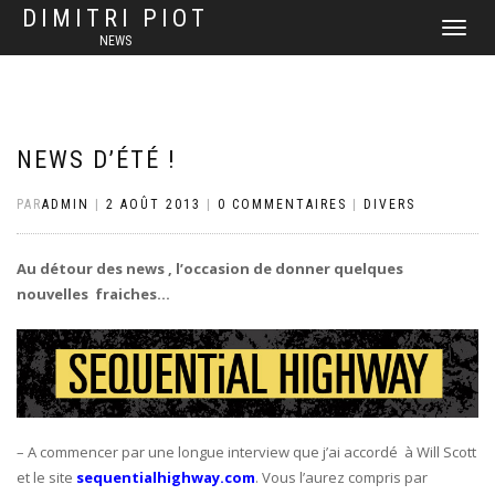
DIMITRI PIOT
DÉPLIER
NEWS
LA
NAVIGATI
NEWS D’ÉTÉ !
PAR
ADMIN
|
2 AOÛT 2013
|
0 COMMENTAIRES
|
DIVERS
Au détour des news , l’occasion de donner quelques
nouvelles fraiches…
– A commencer par une longue interview que j’ai accordé à Will Scott
et le site
sequentialhighway.com
. Vous l’aurez compris par