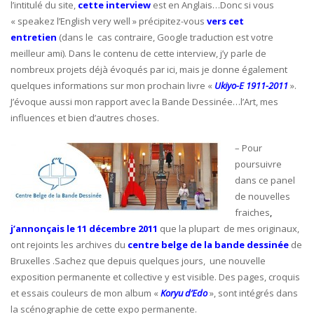
l’intitulé du site,
cette interview
est en Anglais…Donc si vous
« speakez l’English very well » précipitez-vous
vers cet
entretien
(dans le cas contraire, Google traduction est votre
meilleur ami). Dans le contenu de cette interview, j’y parle de
nombreux projets déjà évoqués par ici, mais je donne également
quelques informations sur mon prochain livre «
Ukiyo-E 1911-2011
».
J’évoque aussi mon rapport avec la Bande Dessinée…l’Art, mes
influences et bien d’autres choses.
– Pour
poursuivre
dans ce panel
de nouvelles
fraiches
,
j’annonçais le 11 décembre 2011
que la plupart de mes originaux,
ont rejoints les archives du
centre belge de la bande dessinée
de
Bruxelles .Sachez que depuis quelques jours, une nouvelle
exposition permanente et collective y est visible. Des pages, croquis
et essais couleurs de mon album «
Koryu d’Edo
», sont intégrés dans
la scénographie de cette expo permanente.