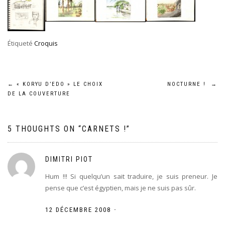
Étiqueté
Croquis
Navigation
←
« KORYU D’EDO » LE CHOIX
NOCTURNE !
→
DE LA COUVERTURE
de
l’article
5 THOUGHTS ON “
CARNETS !
”
DIMITRI PIOT
Hum !!! Si quelqu’un sait traduire, je suis preneur. Je
pense que c’est égyptien, mais je ne suis pas sûr.
-
12 DÉCEMBRE 2008