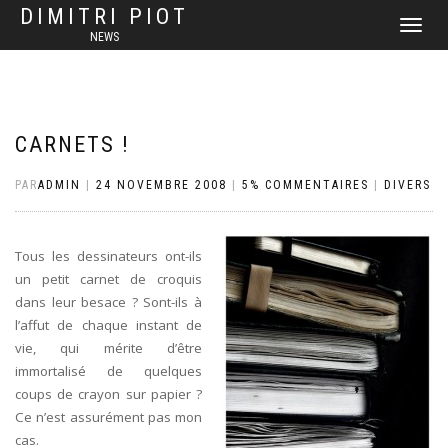
DIMITRI PIOT
DÉPLIER
NEWS
LA
NAVIGATI
CARNETS !
PAR
ADMIN
|
24 NOVEMBRE 2008
|
5% COMMENTAIRES
|
DIVERS
Tous les dessinateurs ont-ils
un petit carnet de croquis
dans leur besace ? Sont-ils à
l’affut de chaque instant de
vie, qui mérite d’être
immortalisé de quelques
coups de crayon sur papier ?
Ce n’est assurément pas mon
cas.