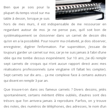
Bien que je sois pour la
plupart du temps vissé sur ma
table à dessin, lorsque je suis
hors de mes murs, il est indispensable de me ressourcer en
regardant autour de moi. Je ne pense pas, qu’il soit bon de
systématiquement se cloisonner dans un carnet de dessin dès
qu’on en a la possibilité. Pour nourrir ma créativité, je dois observer,
enregistrer, digérer l’information. Par superstition, j’essaie de
toujours garder un carnet sur moi, car je ne suis jamais à l’abri d’une
idée qui me tombe dessus inopinément. Sur 10 ans, j’ai dû remplir
sept carnets de croquis qui n’ont aucun rapport direct avec mes
réalisations professionnels (une vingtaine s’il fallait les compter).
Sept carnets sur dix ans… ça me complexe face à certains auteurs
qui disent en remplir 3 par an.
Que trouve-t-on dans ces fameux carnets ? Divers dessins, jetés
spontanément, certains méritent d’être oubliés, d’autres sont des
trésors que l’on arrivera jamais à reproduire. Parfois, on y trouve
des notes, des numéros de téléphones, des adresses, le nom d’un