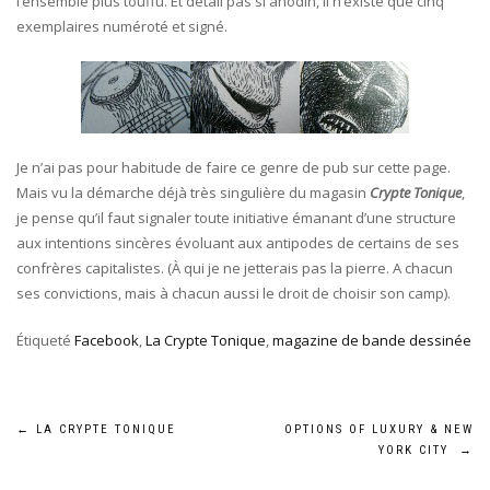
l’ensemble plus touffu. Et détail pas si anodin, il n’existe que cinq
exemplaires numéroté et signé.
Je n’ai pas pour habitude de faire ce genre de pub sur cette page.
Mais vu la démarche déjà très singulière du magasin
Crypte Tonique
,
je pense qu’il faut signaler toute initiative émanant d’une structure
aux intentions sincères évoluant aux antipodes de certains de ses
confrères capitalistes. (À qui je ne jetterais pas la pierre. A chacun
ses convictions, mais à chacun aussi le droit de choisir son camp).
Étiqueté
Facebook
,
La Crypte Tonique
,
magazine de bande dessinée
Navigation
←
LA CRYPTE TONIQUE
OPTIONS OF LUXURY & NEW
YORK CITY
→
de