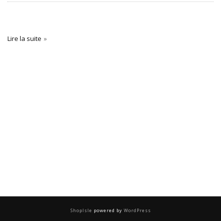
Lire la suite
ShopIsle
powered by
WordPress