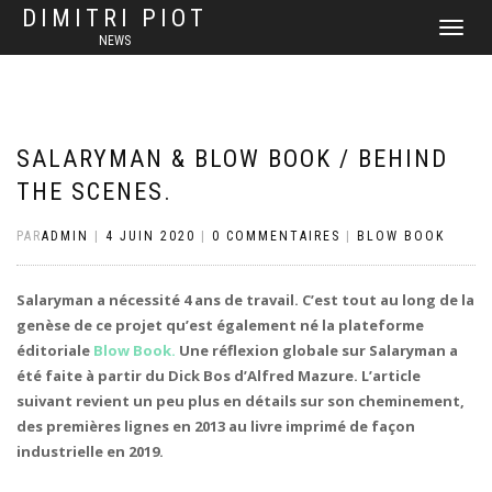
DIMITRI PIOT
DÉPLIER
NEWS
LA
NAVIGATI
SALARYMAN & BLOW BOOK / BEHIND
THE SCENES.
PAR
ADMIN
|
4 JUIN 2020
|
0 COMMENTAIRES
|
BLOW BOOK
Salaryman a nécessité 4 ans de travail. C’est tout au long de la
genèse de ce projet qu’est également né la plateforme
éditoriale
Blow Book.
Une réflexion globale sur Salaryman a
été faite à partir du Dick Bos d’Alfred Mazure. L’article
suivant revient un peu plus en détails sur son cheminement,
des premières lignes en 2013 au livre imprimé de façon
industrielle en 2019.