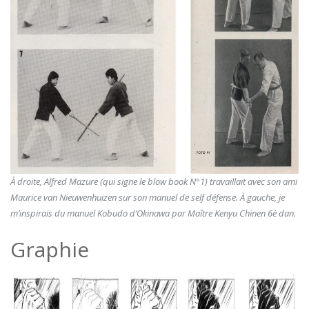
À droite, Alfred Mazure (qui signe le blow book N°1) travaillait avec son ami
Maurice van Nieuwenhuizen sur son manuel de self défense. À gauche, je
m’inspirais du manuel Kobudo d’Okinawa par Maître Kenyu Chinen 6è dan.
Graphie