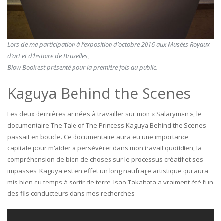
Lors de ma participation à l’exposition d’octobre 2016 aux Musées Royaux
d’art et d’histoire de Bruxelles,
Blow Book est présenté pour la première fois au public.
Kaguya Behind the Scenes
Les deux dernières années à travailler sur mon « Salaryman », le
documentaire The Tale of The Princess Kaguya Behind the Scenes
passait en boucle. Ce documentaire aura eu une importance
capitale pour m’aider à persévérer dans mon travail quotidien, la
compréhension de bien de choses sur le processus créatif et ses
impasses. Kaguya est en effet un long naufrage artistique qui aura
mis bien du temps à sortir de terre. Isao Takahata a vraiment été l’un
des fils conducteurs dans mes recherches