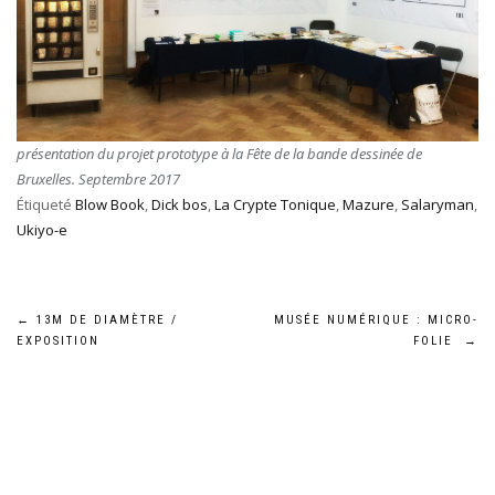
présentation du projet prototype à la Fête de la bande dessinée de
Bruxelles. Septembre 2017
Étiqueté
Blow Book
,
Dick bos
,
La Crypte Tonique
,
Mazure
,
Salaryman
,
Ukiyo-e
Navigation
←
13M DE DIAMÈTRE /
MUSÉE NUMÉRIQUE : MICRO-
EXPOSITION
FOLIE
→
de
l’article